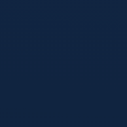
support@gogo-kaiyunsports.com