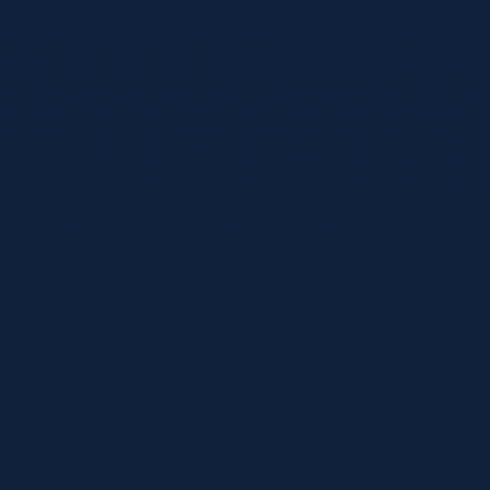
隐私政策
服务条款
安全认证