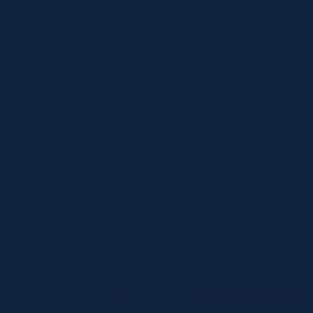
24/7 客户服务支持
全球战略合作伙伴
Kiwi Sports Online Site
华体会手机版
满冠体育
星空体育信息
中心
Bandao Sports Center
BiBo Sports Online Site
咪咕视频
CS
电竞
皇冠体育
oubo-app-china.com
© 2026 Kaiyun Esports & Entertainment Ltd. All rights reserved.
Registration No: KY-77291-2026.