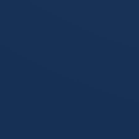
官方认证开户通道
加入 开云体育
开启巅峰数字竞技之旅