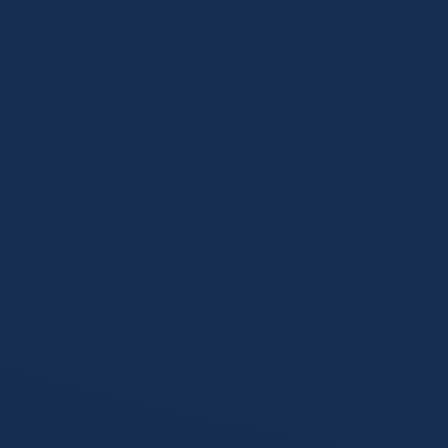
尊享VIP级专属服务
从您完成开云体育注册的那一刻起，便自动接入我们的全天候
客户服务网络。无论是关于开云登录网址的获取、账户设置的
疑问，还是平台功能的使用指导，我们的专业客服团队将提供
7x24小时的多语言支持，确保您的每一次体验都顺畅无阻。