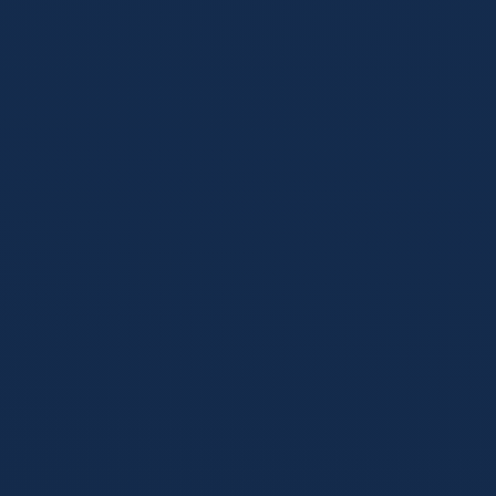
访问官方注册入口
点击本页面的注册按钮，系统将自动为您分配最优、最快的开
云登录网址。我们提供多条备用线路，确保在任何网络环境下
您都能稳定访问官方注册页面，远离假冒网站的威胁。
2
填写基础账户信息
在安全的表单中设定您的专属用户名与高强度密码。为了保障
您的账户权益，请务必绑定真实有效的联系方式。开云体育在
线系统将严格保密您的所有输入数据。
3
完成验证即刻启程
通过便捷的滑块或短信验证码完成最终的安全确认。成功开户
后，您即可立即登录平台，探索丰富的体育赛事、前沿的电竞
直播以及多元化的数字娱乐项目。
准备好了？立即开户