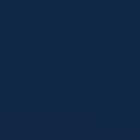
育，与全球数百万玩家共赴热爱。现在就完成注册，开启属于
您的数字体育新篇章。
前往官方注册通道
您的所有操作均受开云体育安全中心最高级别保护