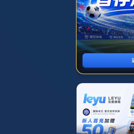
APP下载
官方注册
Open main menu