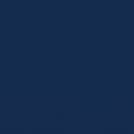
三步轻松完成开户
我们的注册流程经过精心设计，旨在为您提供最便捷的接入方
式。立即按照以下步骤，获取您的专属数字竞技通行证。
1